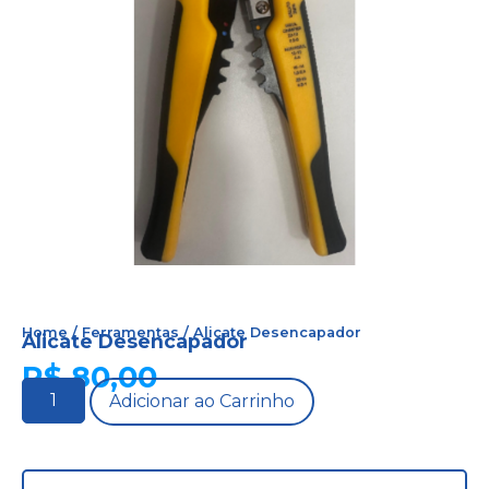
Home
/
Ferramentas
/ Alicate Desencapador
Alicate Desencapador
R$
80,00
Adicionar ao Carrinho