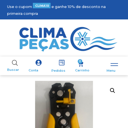
C
L
I
M
A
1
0
Use o cupom
e ganhe 10% de desconto na
primeira compra
0
Buscar
Carrinho
Conta
Pedidos
Menu