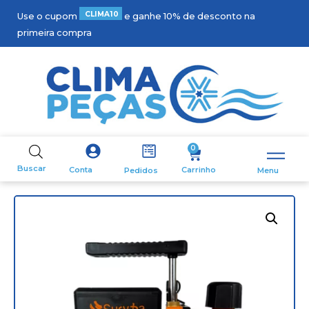
C
L
I
M
A
1
0
Use o cupom
e ganhe 10% de desconto na
primeira compra
0
Buscar
Carrinho
Conta
Pedidos
Menu