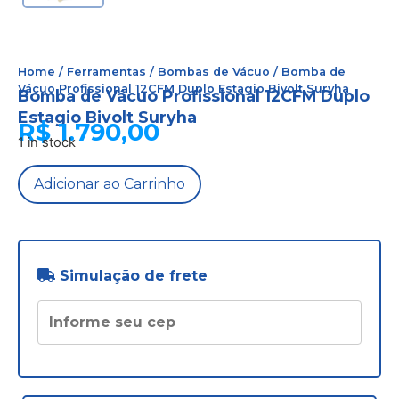
Home
/
Ferramentas
/
Bombas de Vácuo
/ Bomba de
Vácuo Profissional 12CFM Duplo Estagio Bivolt Suryha
Bomba de Vácuo Profissional 12CFM Duplo
Estagio Bivolt Suryha
R$
1.790,00
1 in stock
Adicionar ao Carrinho
Simulação de frete