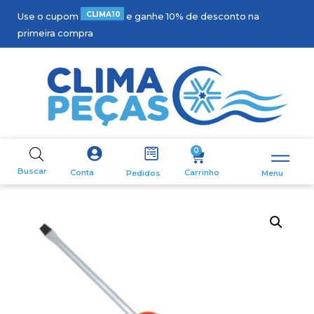
C
L
I
M
A
1
0
Use o cupom
e ganhe 10% de desconto na
primeira compra
0
Buscar
Carrinho
Conta
Pedidos
Menu