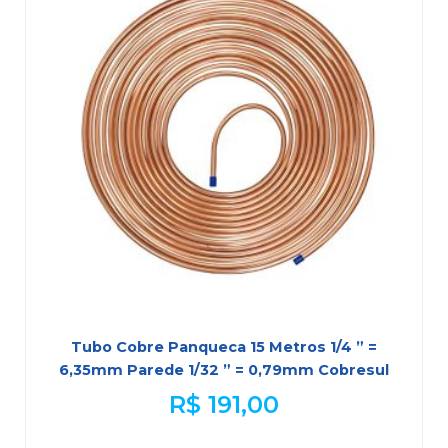
Tubo Cobre Panqueca 15 Metros 1/4 ” =
6,35mm Parede 1/32 ” = 0,79mm Cobresul
R$
191,00