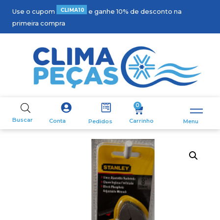
C
L
I
M
A
1
0
Use o cupom
e ganhe 10% de desconto na
primeira compra
0
Buscar
Carrinho
Conta
Pedidos
Menu