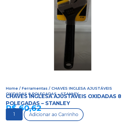
Home
/
Ferramentas
/ CHAVES INGLESA AJUSTÁVEIS
OXIDADAS 8 POLEGADAS – STANLEY
CHAVES INGLESA AJUSTÁVEIS OXIDADAS 8
POLEGADAS – STANLEY
R$
60,62
Adicionar ao Carrinho