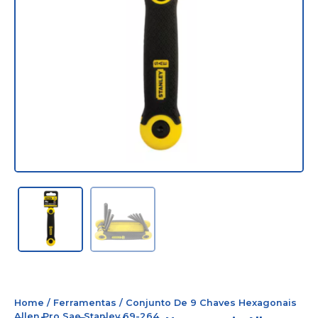
Home
/
Ferramentas
/ Conjunto De 9 Chaves Hexagonais
Allen Pro Sae Stanley 69-264