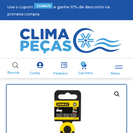
C
L
I
M
A
1
0
Use o cupom
e ganhe 10% de desconto na
primeira compra
0
Buscar
Carrinho
Conta
Pedidos
Menu