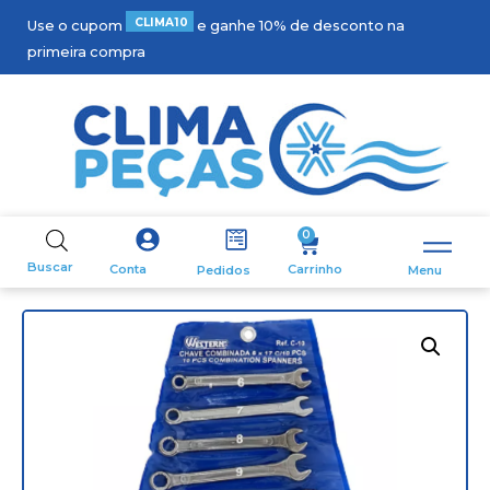
C
L
I
M
A
1
0
Use o cupom
e ganhe 10% de desconto na
primeira compra
0
Buscar
Carrinho
Conta
Pedidos
Menu