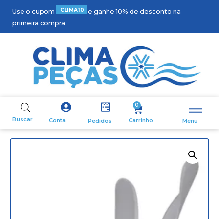
C
L
I
M
A
1
0
Use o cupom
e ganhe 10% de desconto na
primeira compra
0
Buscar
Carrinho
Conta
Pedidos
Menu