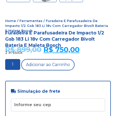
Home
/
Ferramentas
/ Furadeira E Parafusadeira De
Impacto 1/2 Gsb 183 Li 18v Com Carregador Bivolt Bateria
E Maleta Bosch
Furadeira E Parafusadeira De Impacto 1/2
Gsb 183 Li 18v Com Carregador Bivolt
Bateria E Maleta Bosch
R$
899,00
R$
750,00
2 in stock
Adicionar ao Carrinho
Simulação de frete