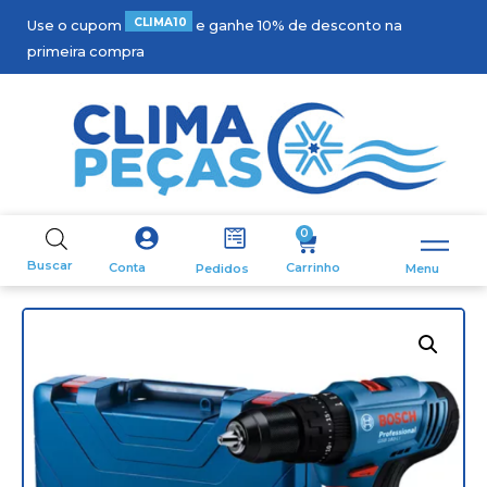
C
L
I
M
A
1
0
Use o cupom
e ganhe 10% de desconto na
primeira compra
0
Buscar
Carrinho
Conta
Pedidos
Menu