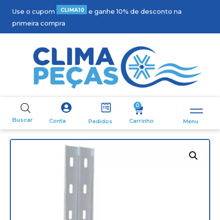
C
L
I
M
A
1
0
Use o cupom
e ganhe 10% de desconto na
primeira compra
0
Buscar
Carrinho
Conta
Pedidos
Menu