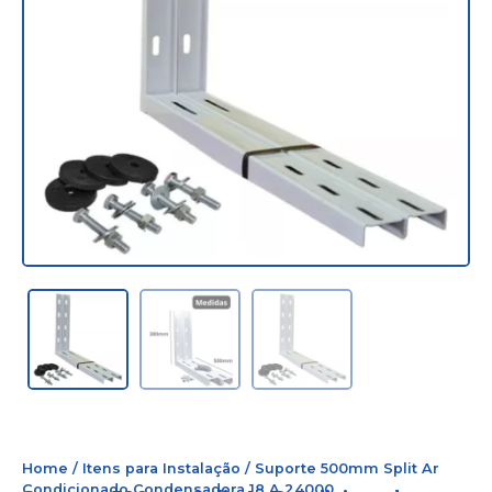
Home
/
Itens para Instalação
/ Suporte 500mm Split Ar
Condicionado Condensadora 18 A 24000