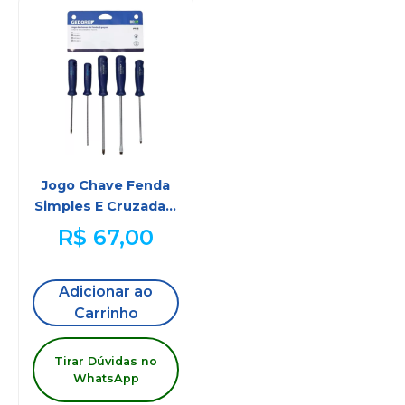
Jogo Chave Fenda
Simples E Cruzada 5
Peças Gedore G 150-
R$
67,00
160s
Adicionar ao
Carrinho
Tirar Dúvidas no
WhatsApp