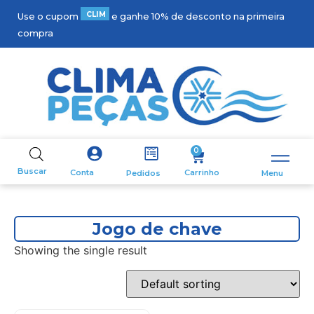
C
L
I
M
A
1
Use o cupom
e ganhe 10% de desconto na primeira
compra
0
Buscar
Carrinho
Conta
Pedidos
Menu
Jogo de chave
Showing the single result