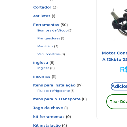
Cortador
(3)
estiletes
(1)
Ferramentas
(50)
Bombas de Vácuo
(3)
Flangeadores
(1)
Manifolds
(3)
Motor Cond
Vacuômetros
(0)
A 12kbtu 2
inglesa
(6)
R
Inglesa
(0)
insumos
(11)
Itens para Instalação
(17)
Adicio
Fluidos refrigerante
(5)
Itens para o Transporte
(0)
Tirar Dú
Jogo de chave
(1)
kit ferramentas
(0)
Kit instalação
(4)