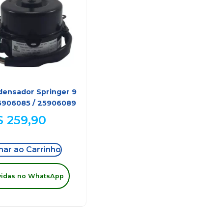
ensador Springer 9
5906085 / 25906089
$
259,90
nar ao Carrinho
vidas no WhatsApp