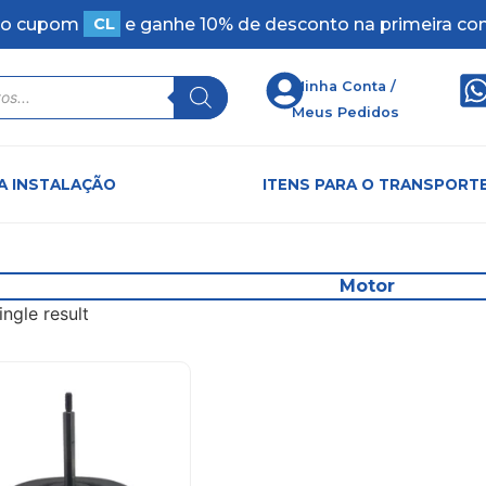
o cupom
C
L
I
M
e ganhe 10% de desconto na primeira 
Minha Conta /
Meus Pedidos
RA INSTALAÇÃO
ITENS PARA O TRANSPORT
Motor
ngle result