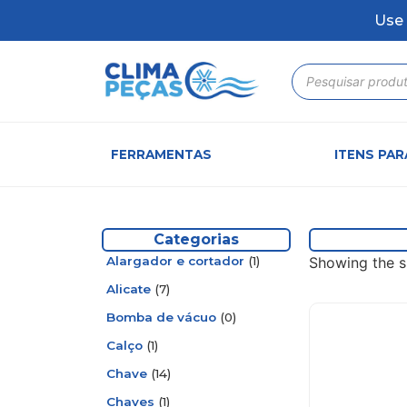
Use 
FERRAMENTAS
ITENS PA
Categorias
Alargador e cortador
(1)
Showing the si
Alicate
(7)
Bomba de vácuo
(0)
Calço
(1)
Chave
(14)
Chaves
(1)