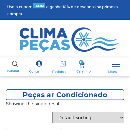
C
L
I
M
A
1
Use o cupom
e ganhe 10% de desconto na primeira
compra
0
Buscar
Carrinho
Conta
Pedidos
Menu
Peças ar Condicionado
Showing the single result