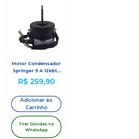
Motor Condensador
Springer 9 A 12kbtu
25906085 /
R$
259,90
25906089
Adicionar ao
Carrinho
Tirar Dúvidas no
WhatsApp